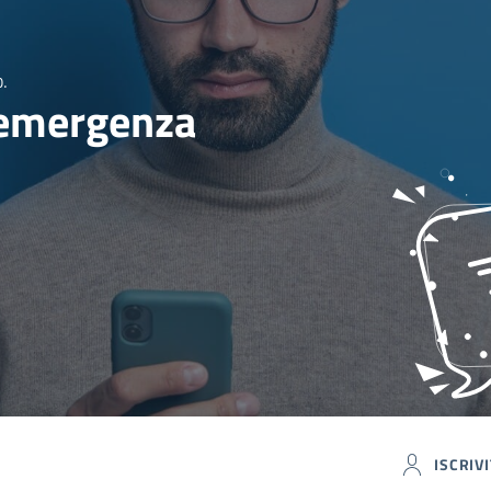
o.
 emergenza
ISCRIVI