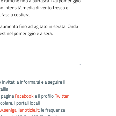
 e raffiche fino a burrasca. Dal pomeriggio
n intensità media di vento fresco e
 fascia costiera.
aumento fino ad agitato in serata. Onda
st nel pomeriggio e a sera.
invitati a informarsi e a seguire il
allia
a pagina
Facebook
e il profilo
Twitter
olare, i portali locali
.senigallianotizie.it
; le frequenze