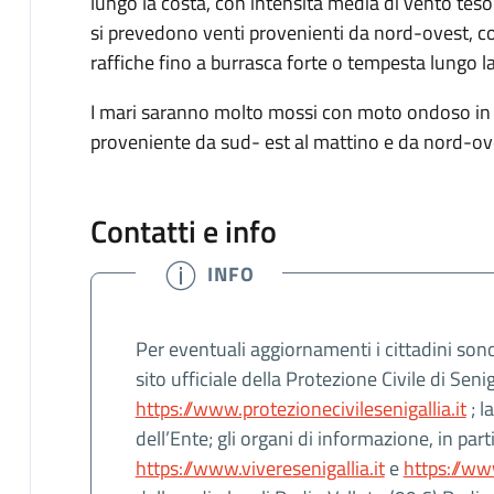
lungo la costa, con intensità media di vento teso
si prevedono venti provenienti da nord-ovest, co
raffiche fino a burrasca forte o tempesta lungo la
I mari saranno molto mossi con moto ondoso in 
proveniente da sud- est al mattino e da nord-ove
Contatti e info
INFO
Per eventuali aggiornamenti i cittadini sono 
sito ufficiale della Protezione Civile di Senig
https://www.protezionecivilesenigallia.it
; l
dell’Ente; gli organi di informazione, in partic
https://www.viveresenigallia.it
e
https://www