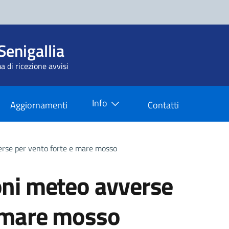
Senigallia
a di ricezione avvisi
Info
Aggiornamenti
Contatti
erse per vento forte e mare mosso
oni meteo avverse
e mare mosso