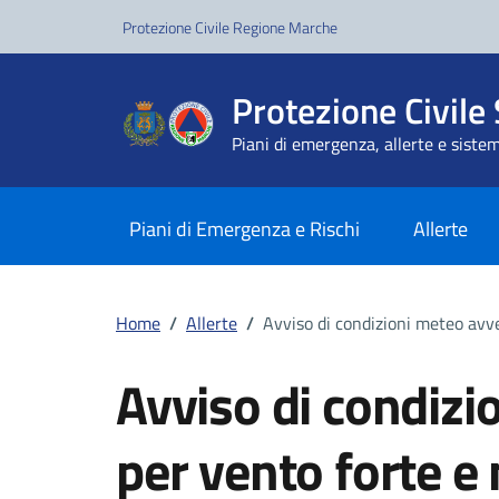
Vai ai contenuti
Vai al footer
Protezione Civile Regione Marche
Protezione Civile 
Piani di emergenza, allerte e sistem
Piani di Emergenza e Rischi
Allerte
Home
/
Allerte
/
Avviso di condizioni meteo avv
Avviso di condizi
per vento forte 